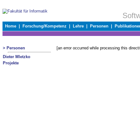
Soft
Home
|
Forschung/Kompetenz
|
Lehre
|
Personen
|
Publikatione
> Personen
[an error occurred while processing this direct
Dieter Mletzko
Projekte