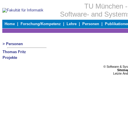
TU München - 
Software- and System
Home
|
Forschung/Kompetenz
|
Lehre
|
Personen
|
Publikatione
> Personen
Thomas Fritz
Projekte
© Software & Sy
Sitema
Letzte Än